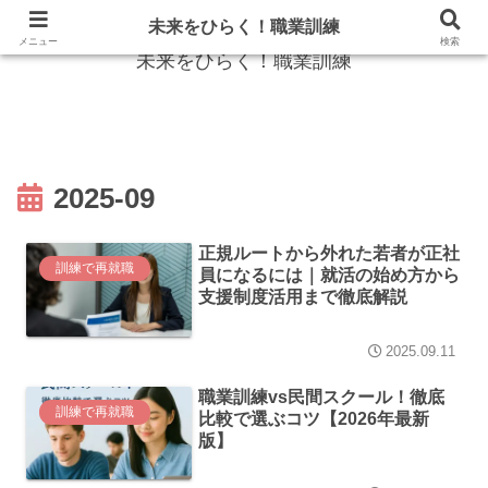
失業保険と職業訓練で後悔しない再就職をサポート
未来をひらく！職業訓練
メニュー
検索
未来をひらく！職業訓練
2025-09
正規ルートから外れた若者が正社
訓練で再就職
員になるには｜就活の始め方から
支援制度活用まで徹底解説
2025.09.11
職業訓練vs民間スクール！徹底
訓練で再就職
比較で選ぶコツ【2026年最新
版】